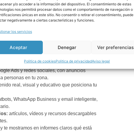
acenar y/o acceder a la información del dispositivo. El consentimiento de estas
nologías nos permitirá procesar datos como el comportamiento de navegación o 
ctiva para tu clínica en
ntificaciones únicas en este sitio. No consentir o retirar el consentimiento, puede
ctar negativamente a ciertas características y funciones.
tionar los servicios
puede basarse en tácticas aisladas. Necesita una
ia para dentistas en Barcelona
incluye:
Aceptar
Denegar
Ver preferencias
 en Google cuando alguien busca «dentista en
Politica de cookies
Politica de privacidad
Aviso legal
ncias dentales cerca».
ogle Ads y redes sociales, con anuncios
 a personas en tu zona.
nido real, visual y educativo que posiciona tu
tbots, WhatsApp Business y email inteligente,
ario.
dos:
artículos, vídeos y recursos descargables
tes.
 te mostramos en informes claros qué está