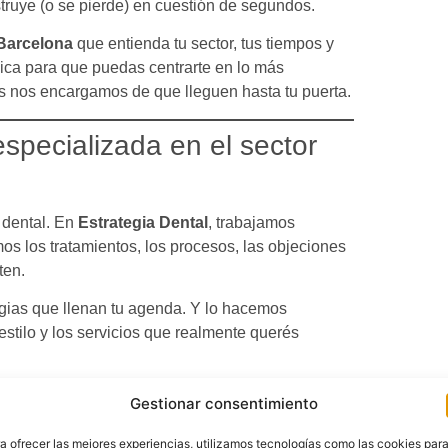
ruye (o se pierde) en cuestión de segundos.
 Barcelona
que entienda tu sector, tus tiempos y
égica para que puedas centrarte en lo más
os nos encargamos de que lleguen hasta tu puerta.
specializada en el sector
 dental. En
Estrategia Dental
, trabajamos
s los tratamientos, los procesos, las objeciones
ten.
gias que llenan tu agenda. Y lo hacemos
estilo y los servicios que realmente querés
ndo tus tiempos, tus recursos y tus necesidades
Gestionar consentimiento
reas imposibles: nos encargamos de todo, y vos
a ofrecer las mejores experiencias, utilizamos tecnologías como las cookies par