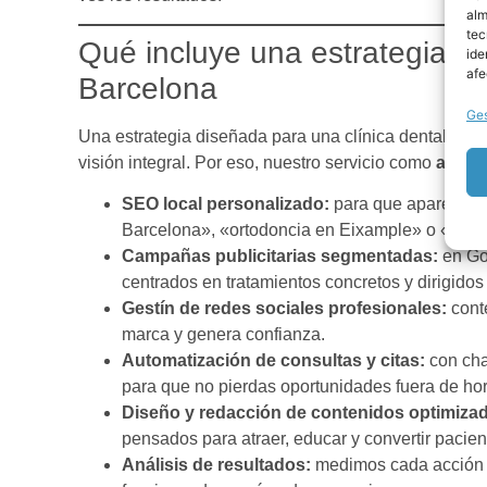
alm
tec
Qué incluye una estrategia efe
ide
afe
Barcelona
Ges
Una estrategia diseñada para una clínica dental no 
visión integral. Por eso, nuestro servicio como
agenc
SEO local personalizado:
para que aparezcas
Barcelona», «ortodoncia en Eixample» o «urge
Campañas publicitarias segmentadas:
en Go
centrados en tratamientos concretos y dirigidos
Gestín de redes sociales profesionales:
conte
marca y genera confianza.
Automatización de consultas y citas:
con cha
para que no pierdas oportunidades fuera de hor
Diseño y redacción de contenidos optimiza
pensados para atraer, educar y convertir pacien
Análisis de resultados:
medimos cada acción y