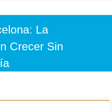
celona: La
n Crecer Sin
ía