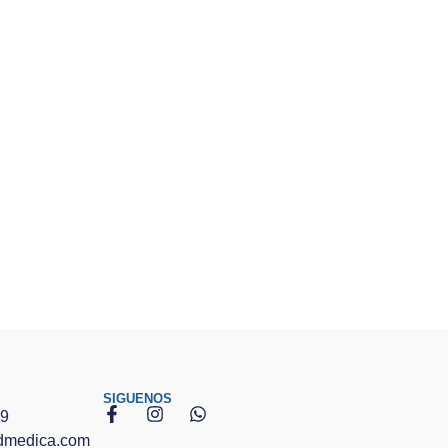
SIGUENOS
89
admedica.com