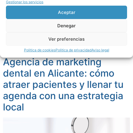
Gestionar los servicios
experimentado un crecimiento notable en los últimos
Aceptar
años. Clínicas dentales, centros de fisioterapia,
medicina estética, psicología, podología, ginecología o
Denegar
clínicas especializadas compiten por atraer pacientes
en un entorno donde la decisión se toma cada vez más
Ver preferencias
en internet. En este escenario, contar con una agencia
de marketing para […]
Politica de cookies
Politica de privacidad
Aviso legal
Agencia de marketing
dental en Alicante: cómo
atraer pacientes y llenar tu
agenda con una estrategia
local