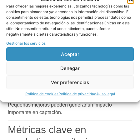
Para ofrecer las mejores experiencias, utilizamos tecnologías como las
La importancia de una web
cookies para almacenar y/o acceder a la información del dispositivo. El
consentimiento de estas tecnologías nos permitirá procesar datos como
optimizada
el comportamiento de navegación o las identificaciones únicas en este
sitio. No consentir o retirar el consentimiento, puede afectar
negativamente a ciertas características y funciones.
Muchas clínicas tienen tráfico web, pero pocas
conversiones.
Gestionar los servicios
Aceptar
Una web sanitaria eficaz debe:
Explicar claramente los servicios.
Denegar
Resolver dudas frecuentes.
Ver preferencias
Transmitir profesionalidad y confianza.
Facilitar el contacto inmediato.
Politica de cookies
Politica de privacidad
Aviso legal
Estar optimizada para móvil.
Pequeñas mejoras pueden generar un impacto
importante en captación.
Métricas clave en