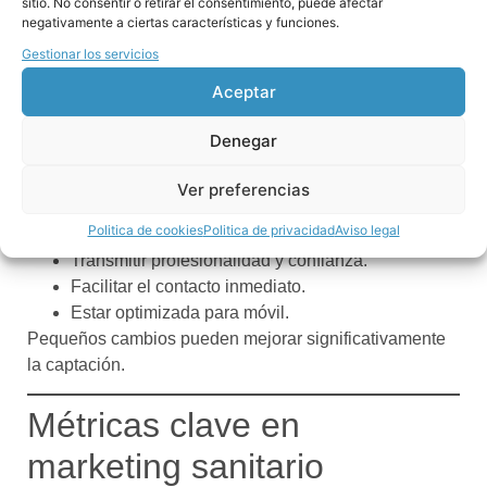
La importancia de una web
sitio. No consentir o retirar el consentimiento, puede afectar
negativamente a ciertas características y funciones.
optimizada
Gestionar los servicios
Aceptar
Muchas clínicas tienen visitas web, pero pocas
conversiones.
Denegar
Una web sanitaria eficaz debe:
Ver preferencias
Explicar claramente los servicios.
Politica de cookies
Politica de privacidad
Aviso legal
Resolver dudas frecuentes.
Transmitir profesionalidad y confianza.
Facilitar el contacto inmediato.
Estar optimizada para móvil.
Pequeños cambios pueden mejorar significativamente
la captación.
Métricas clave en
marketing sanitario